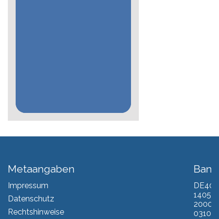
Metaangaben
Bank
Impressum
DE40
1405
Datenschutz
2000
Rechtshinweise
0310