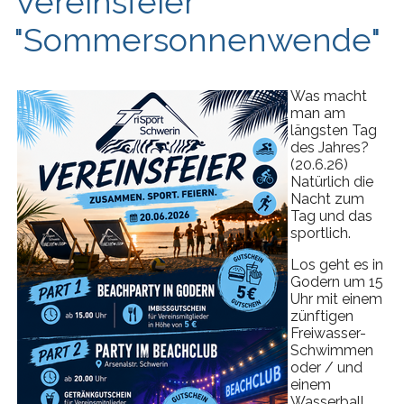
Vereinsfeier
"Sommersonnenwende"
Was macht
man am
längsten Tag
des Jahres?
(20.6.26)
Natürlich die
Nacht zum
Tag und das
sportlich.
Los geht es in
Godern um 15
Uhr mit einem
zünftigen
Freiwasser-
Schwimmen
oder / und
einem
Wasserball