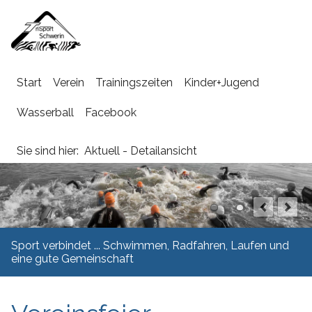
Navigation
Start
Verein
Trainingszeiten
Kinder+Jugend
überspringen
Wasserball
Facebook
Sie sind hier:
Aktuell - Detailansicht
Sport verbindet ... Schwimmen, Radfahren, Laufen und
eine gute Gemeinschaft