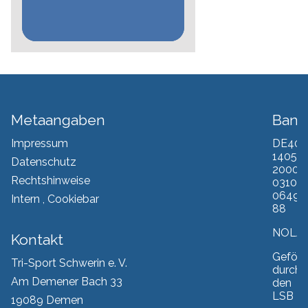
Metaangaben
Bank
Impressum
DE40
1405
Datenschutz
2000
Rechtshinweise
0310
0649
Intern
,
Cookiebar
88
NOLA
Kontakt
Geförd
Tri-Sport Schwerin e. V.
durch
Am Demener Bach 33
den
LSB
19089 Demen