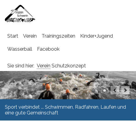
Navigation
Start
Verein
Trainingszeiten
Kinder+Jugend
überspringen
Wasserball
Facebook
Sie sind hier:
Verein
Schutzkonzept
Sport verbindet ... Schwimmen, Radfahren, Laufen und
eine gute Gemeinschaft