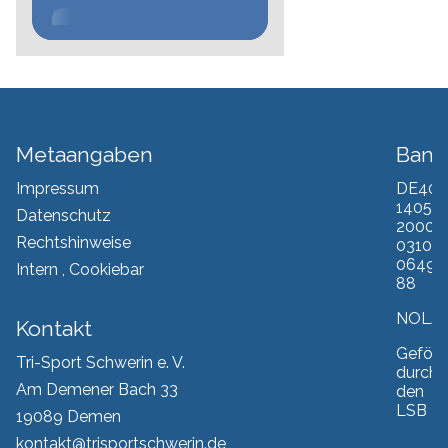
Metaangaben
Bank
Impressum
DE40
1405
Datenschutz
2000
Rechtshinweise
0310
0649
Intern
,
Cookiebar
88
NOLA
Kontakt
Geförd
Tri-Sport Schwerin e. V.
durch
Am Demener Bach 33
den
LSB
19089 Demen
kontakt@trisportschwerin.de