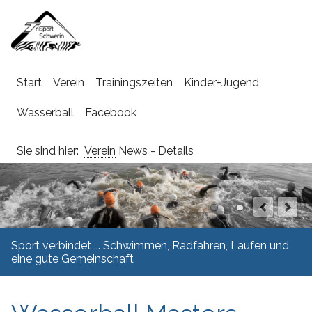
Navigation
Start
Verein
Trainingszeiten
Kinder+Jugend
überspringen
Wasserball
Facebook
Sie sind hier:
Verein
News - Details
Sport verbindet ... Schwimmen, Radfahren, Laufen und
eine gute Gemeinschaft